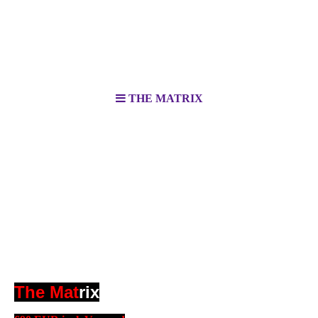
THE MATRIX
The Mat
rix