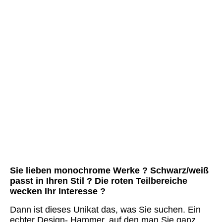
The Matrix 05
The Matrix 06
The Matrix 07
The Matrix 08
The Matrix 09
The Matrix 10
The Matrix Details 01
The Matrix Details 02
The Matrix Details 03
Sie lieben monochrome Werke ? Schwarz/weiß
passt in Ihren Stil ? Die roten Teilbereiche
wecken Ihr Interesse ?
Dann ist dieses Unikat das, was Sie suchen. Ein
echter Design- Hammer, auf den man Sie ganz