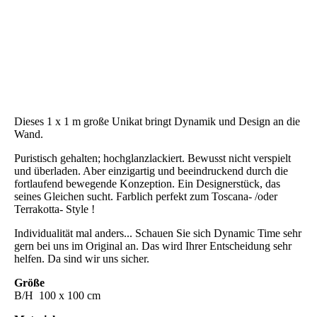
Dynamic Time (7b)
Dynamic Time (7c)
Dynamic Time (8)
Dynamic Time (10)
Dynamic Time (9)
Dieses 1 x 1 m große Unikat bringt Dynamik und Design an die
Wand.
Puristisch gehalten; hochglanzlackiert. Bewusst nicht verspielt
und überladen. Aber einzigartig und beeindruckend durch die
fortlaufend bewegende Konzeption. Ein Designerstück, das
seines Gleichen sucht. Farblich perfekt zum Toscana- /oder
Terrakotta- Style !
Individualität mal anders... Schauen Sie sich Dynamic Time sehr
gern bei uns im Original an. Das wird Ihrer Entscheidung sehr
helfen. Da sind wir uns sicher.
Größe
B/H 100 x 100 cm