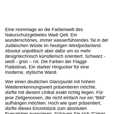
Colors of Palestine (8)
Colors of Palestine (9)
Colors of Palestine (10)
Eine Hommage an die Farbenwelt des
Naturschutzgebietes Wadi Qelt. Ein
wunderschönes, immer wasserführendes Tal in der
Judäischen Wüste im heutigen Westjordanland.
Absolut unpolitisch aber dafür um so mehr
designtechnisch künstlerisch orientiert. Schwarz -
weiß - grün – rot. Die Farben der Flagge
Palästinas. Ein starker Hingucker für eine
moderne, stylische Wand.
Wer einen deutlichen Glanzpunkt mit hohem
Wiedererkennungswert präsentieren möchte,
dürfte mit diesem Unikat exakt richtig liegen. Für
jene Zeitgenossen, die nicht einfach nur ein "Bild"
aufhängen möchten. Hoch wie quer präsentiert,
dürfte dieses Einzelstück zum absoluten
Eyecatcher avancieren. Schauen Sie sich "Colors