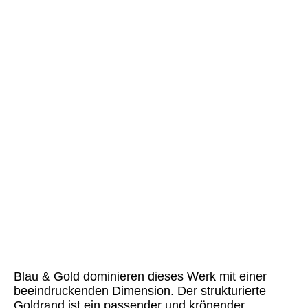
Blue Game (7)
Blue Game (7a)
Blue Game (7b)
Blue Game (7c)
Blue Game (8)
Blue Game (9)
Blue Game (10)
Blau & Gold dominieren dieses Werk mit einer
beeindruckenden Dimension. Der strukturierte
Goldrand ist ein passender und krönender